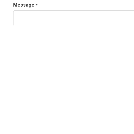
Message
*
Envoye
Informations requises
*
eur
Vendeur