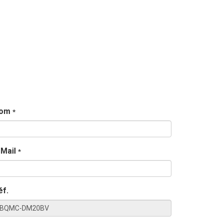
om
*
-Mail
*
éf.