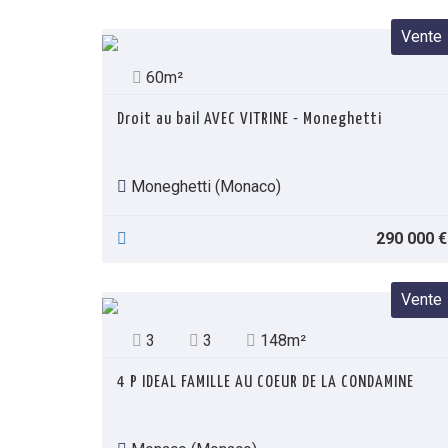
Vente
60m²
Droit au bail AVEC VITRINE - Moneghetti
Moneghetti (Monaco)
290 000 €
Vente
3
3
148m²
4 P IDEAL FAMILLE AU COEUR DE LA CONDAMINE