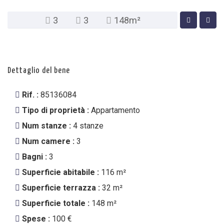
3
3
148m²
Dettaglio del bene
Rif. :
85136084
Tipo di proprietà :
Appartamento
Num stanze :
4 stanze
Num camere :
3
Bagni :
3
Superficie abitabile :
116 m²
Superficie terrazza :
32 m²
Superficie totale :
148 m²
Spese :
100 €