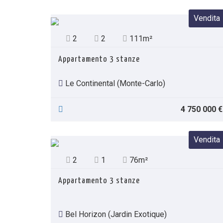
Vendita
2
2
111m²
Appartamento 3 stanze
Le Continental (Monte-Carlo)
4 750 000 €
Vendita
2
1
76m²
Appartamento 3 stanze
Bel Horizon (Jardin Exotique)