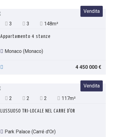
Vendita
3
3
148m²
Appartamento 4 stanze
Monaco (Monaco)
4 450 000 €
Vendita
2
2
2
117m²
LUSSUOSO TRI-LOCALE NEL CARRE D'OR
Park Palace (Carré d'Or)